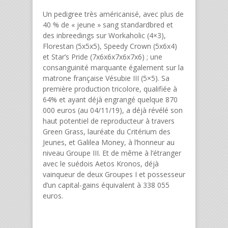
Un pedigree très américanisé, avec plus de
40 % de « jeune » sang standardbred et
des inbreedings sur Workaholic (4×3),
Florestan (5x5x5), Speedy Crown (5x6x4)
et Star’s Pride (7x6x6x7x6x7x6) ; une
consanguinité marquante également sur la
matrone française Vésubie III (5×5). Sa
première production tricolore, qualifiée à
64% et ayant déjà engrangé quelque 870
000 euros (au 04/11/19), a déjà révélé son
haut potentiel de reproducteur à travers
Green Grass, lauréate du Critérium des
Jeunes, et Galilea Money, à l’honneur au
niveau Groupe III. Et de même à l’étranger
avec le suédois Aetos Kronos, déjà
vainqueur de deux Groupes I et possesseur
d’un capital-gains équivalent à 338 055
euros.