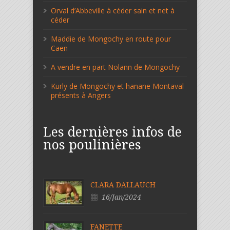
Orval d’Abbeville à céder sain et net à
céder
Maddie de Mongochy en route pour
Caen
A vendre en part Nolann de Mongochy
Kurly de Mongochy et hanane Montaval
présents à Angers
Les dernières infos de
nos poulinières
CLARA DALLAUCH
16/Jan/2024
FANETTE