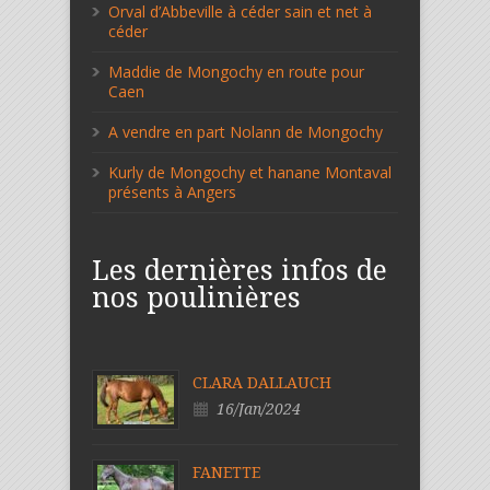
Orval d’Abbeville à céder sain et net à
céder
Maddie de Mongochy en route pour
Caen
A vendre en part Nolann de Mongochy
Kurly de Mongochy et hanane Montaval
présents à Angers
Les dernières infos de
nos poulinières
CLARA DALLAUCH
16/Jan/2024
FANETTE