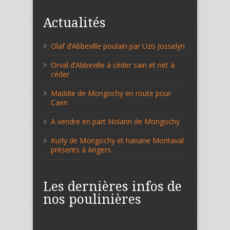
Actualités
Olaf d’Abbeville poulain par Uzo Josselyn
Orval d’Abbeville à céder sain et net à
céder
Maddie de Mongochy en route pour
Caen
A vendre en part Nolann de Mongochy
Kurly de Mongochy et hanane Montaval
présents à Angers
Les dernières infos de
nos poulinières