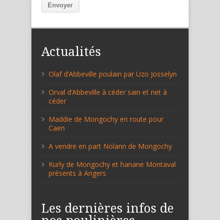
Envoyer
Actualités
Olaf d’Abbeville poulain par Uzo Josselyn
Orval d’Abbeville à céder sain et net à
céder
Maddie de Mongochy en route pour
Caen
A vendre en part Nolann de Mongochy
Kurly de Mongochy et hanane Montaval
présents à Angers
Les dernières infos de