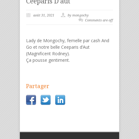
Ceeparis D’aut
août 31, 2021
by mongochy
Comments are off
Lady de Mongochy, femelle par cash And
Go et notre belle Ceeparis d’Aut
(Magnificent Rodney).
Ça pousse gentiment.
Partager