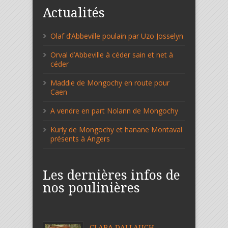
Actualités
Olaf d’Abbeville poulain par Uzo Josselyn
Orval d’Abbeville à céder sain et net à
céder
Maddie de Mongochy en route pour
Caen
A vendre en part Nolann de Mongochy
Kurly de Mongochy et hanane Montaval
présents à Angers
Les dernières infos de
nos poulinières
CLARA DALLAUCH